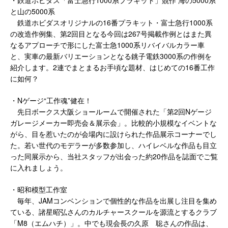
と山の5000系
鉄道ホビダスオリジナルの16番プラキット・富士急行1000系
の改造作例集、第2回目となる今回は267号掲載作例とはまた異
なるアプローチで形にした富士急1000系リバイバルカラー車
と、実車の最新バリエーションとなる銚子電鉄3000系の作例を
紹介します。2連でまとまるお手頃な題材、はじめての16番工作
に如何？
・Nゲージ“工作魂”健在！
先日ボークス大阪ショールームで開催された「第2回Nゲージ
ガレージメーカー即売会＆展示会」。比較的小規模なイベントな
がら、目を惹いたのが会場内に設けられた作品展示コーナーでし
た。若い世代のモデラーが多数参加し、ハイレベルな作品も目立
った同展示から、当社スタッフが出会った約20作品を誌面でご覧
に入れましょう。
・昭和模型工作室
毎年、JAMコンベンションで個性的な作品を出展し注目を集め
ている、諸星昭弘さんのカルチャースクールを源流とするクラブ
「M8（エムハチ）」。中でも現会長の久原 聡さんの作品は、