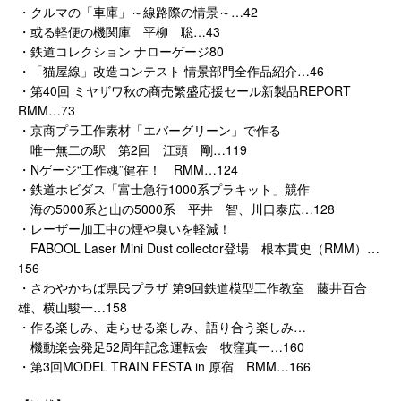
・クルマの「車庫」～線路際の情景～…42
・或る軽便の機関庫 平柳 聡…43
・鉄道コレクション ナローゲージ80
・「猫屋線」改造コンテスト 情景部門全作品紹介…46
・第40回 ミヤザワ秋の商売繁盛応援セール新製品REPORT
RMM…73
・京商プラ工作素材「エバーグリーン」で作る
唯一無二の駅 第2回 江頭 剛…119
・Nゲージ“工作魂”健在！ RMM…124
・鉄道ホビダス「富士急行1000系プラキット」競作
海の5000系と山の5000系 平井 智、川口泰広…128
・レーザー加工中の煙や臭いを軽減！
FABOOL Laser Mini Dust collector登場 根本貫史（RMM）…
156
・さわやかちば県民プラザ 第9回鉄道模型工作教室 藤井百合
雄、横山駿一…158
・作る楽しみ、走らせる楽しみ、語り合う楽しみ…
機動楽会発足52周年記念運転会 牧窪真一…160
・第3回MODEL TRAIN FESTA in 原宿 RMM…166