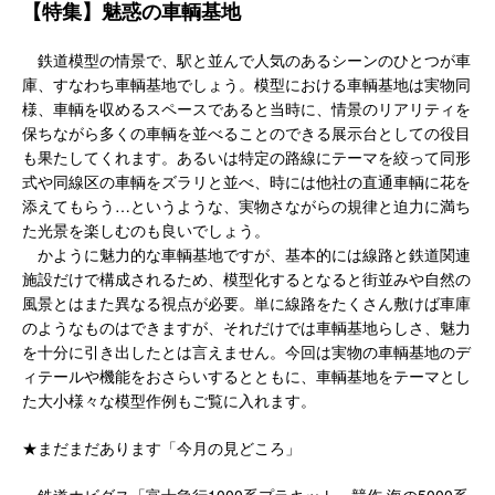
【特集】魅惑の車輌基地
鉄道模型の情景で、駅と並んで人気のあるシーンのひとつが車
庫、すなわち車輌基地でしょう。模型における車輌基地は実物同
様、車輌を収めるスペースであると当時に、情景のリアリティを
保ちながら多くの車輌を並べることのできる展示台としての役目
も果たしてくれます。あるいは特定の路線にテーマを絞って同形
式や同線区の車輌をズラリと並べ、時には他社の直通車輌に花を
添えてもらう…というような、実物さながらの規律と迫力に満ち
た光景を楽しむのも良いでしょう。
かように魅力的な車輌基地ですが、基本的には線路と鉄道関連
施設だけで構成されるため、模型化するとなると街並みや自然の
風景とはまた異なる視点が必要。単に線路をたくさん敷けば車庫
のようなものはできますが、それだけでは車輌基地らしさ、魅力
を十分に引き出したとは言えません。今回は実物の車輌基地のデ
ィテールや機能をおさらいするとともに、車輌基地をテーマとし
た大小様々な模型作例もご覧に入れます。
★まだまだあります「今月の見どころ」
・鉄道ホビダス「富士急行1000系プラキット」競作 海の5000系