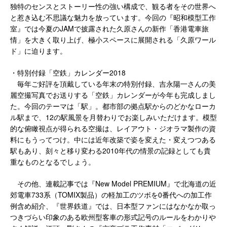
独特のセンスとストーリー性の強い構成で、観る者をその世界へ
と惹き込む不思議な魅力を放っています。今回の『昭和模型工作
室』では今夏のJAMで披露された久原さんの新作「香港電車旅
情」を大きく取り上げ、極小スペースに展開される「久原ワール
ド」に迫ります。
・特別付録「空鉄」カレンダー2018
毎年ご好評を頂戴している年末の特別付録、吉永陽一さんの美
麗空撮写真でお送りする「空鉄」カレンダーが今年も完成しまし
た。今回のテーマは「駅」。都市部の拠点駅からのどかなローカ
ル駅まで、12の駅風景を月替わりでお楽しみいただけます。模型
的な俯瞰視点が得られる空撮は、レイアウト・ジオラマ製作の資
料にもうってつけ。中には近年改築で姿を変えた・変えつつある
駅もあり、刻々と移り変わる2010年代の情景の記録としても貴
重なものとなるでしょう。
その他、連載記事では『New Model PREMIUM』で北海道の近
郊電車733系（TOMIX製品）の軽加工のツボを0番代への加工作
例含め紹介、『世界鉄道』では、日本型ファンにはなかなか取っ
つきづらい印象のある欧州型客車の形式記号のルールをわかりや