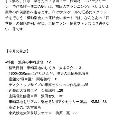
すく解説。江頭 剛さんの『京商プラ工作素材「エバーグリー
ン」で作る唯一無二の駅』は、前回のプランニングからいよいよ
実際の作例製作へ進みます。OJの大スケールで旺盛にスクラッ
チを行なう「機動楽会」の運転会レポートでは、なんとあの「四
季島」の超絶作例が登場。車輌ファン・情景ファン共に見逃せな
い一冊です！
【今月の目次】
●特集 魅惑の車輌基地…12
・格致日新！車輌基地のしくみ 大本公介…13
・1800×350mmに作り込んだ、渾身の車輌基地情景
宿願の“電車区” 関谷善行…19
・デスクトップサイズの車庫セクション作品集…25
・近鉄西大寺検車区 石橋誠司…28
・山陽電鉄飾磨車庫 沢田智矢…32
・車輌基地をリアルに魅せるN用アクセサリー製品 RMM…36
・高架下のバス営業所
東武鉄道大師前駅ジオラマ 梅原 亮…38