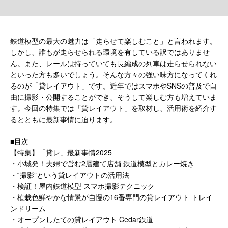
鉄道模型の最大の魅力は「走らせて楽しむこと」と言われます。
しかし、誰もが走らせられる環境を有している訳ではありませ
ん。また、レールは持っていても長編成の列車は走らせられない
といった方も多いでしょう。そんな方々の強い味方になってくれ
るのが「貸レイアウト」です。近年ではスマホやSNSの普及で自
由に撮影・公開することができ、そうして楽しむ方も増えていま
す。今回の特集では「貸レイアウト」を取材し、活用術を紹介す
るとともに最新事情に迫ります。
■目次
【特集】「貸レ」最新事情2025
・小城発！夫婦で営む2層建て店舗 鉄道模型とカレー焼き
・‟撮影”という貸レイアウトの活用法
・検証！屋内鉄道模型 スマホ撮影テクニック
・植栽色鮮やかな情景が自慢の16番専門の貸レイアウト トレイ
ンドリーム
・オープンしたての貸レイアウト Cedar鉄道