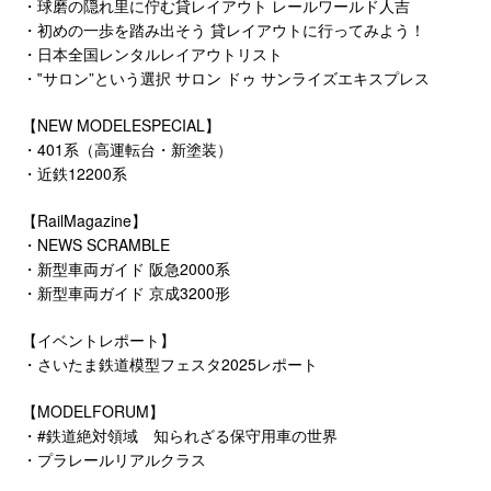
・球磨の隠れ里に佇む貸レイアウト レールワールド人吉
・初めの一歩を踏み出そう 貸レイアウトに行ってみよう！
・日本全国レンタルレイアウトリスト
・‟サロン”という選択 サロン ドゥ サンライズエキスプレス
【NEW MODELESPECIAL】
・401系（高運転台・新塗装）
・近鉄12200系
【RailMagazine】
・NEWS SCRAMBLE
・新型車両ガイド 阪急2000系
・新型車両ガイド 京成3200形
【イベントレポート】
・さいたま鉄道模型フェスタ2025レポート
【MODELFORUM】
・#鉄道絶対領域 知られざる保守用車の世界
・プラレールリアルクラス