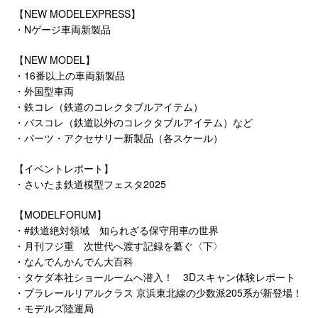
【NEW MODELEXPRESS】
・Nゲージ車両新製品
【NEW MODEL】
・16番以上の車両新製品
・外国型車両
・鉄コレ（鉄道のコレクタブルアイテム）
・バスコレ（鉄道以外のコレクタブルアイテム）など
・パーツ・アクセサリー新製品（各スケール）
【イベントレポート】
・さいたま鉄道模型フェスタ2025
【MODELFORUM】
・#鉄道絶対領域 知られざる保守用車の世界
・月刊フジ重 次世代へ渡す記録を纂ぐ〈下〉
・なんでんかんでん大百科
・タケダ本社ショールームへ潜入！ 3Dスキャン体験レポート
・プラレールリアルクラス 京浜東北線の少数派205系が新登場！
・モデルズ陸運局