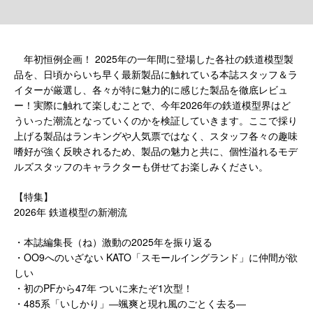
年初恒例企画！ 2025年の一年間に登場した各社の鉄道模型製
品を、日頃からいち早く最新製品に触れている本誌スタッフ＆ラ
イターが厳選し、各々が特に魅力的に感じた製品を徹底レビュ
ー！実際に触れて楽しむことで、今年2026年の鉄道模型界はど
ういった潮流となっていくのかを検証していきます。ここで採り
上げる製品はランキングや人気票ではなく、スタッフ各々の趣味
嗜好が強く反映されるため、製品の魅力と共に、個性溢れるモデ
ルズスタッフのキャラクターも併せてお楽しみください。
【特集】
2026年 鉄道模型の新潮流
・本誌編集長（ね）激動の2025年を振り返る
・OO9へのいざない KATO「スモールイングランド」に仲間が欲
しい
・初のPFから47年 ついに来たぞ1次型！
・485系「いしかり」―颯爽と現れ風のごとく去る―