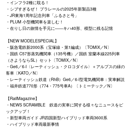
・インフラ2種に耽る！
・シブすぎるぜ！ プラレールの2025年新製品3種
・JR東海1周年記念列車「ふるさと号」
・PLUM 小型機関車を楽しむ！
・在りし日の旅情を手元に――キハ40形、模型に残る記憶
【NEW MODELESPECIAL】
・阪急電鉄新2000系（宝塚線・第1編成）〔TOMIX／N〕
・国鉄 C57形蒸気機関車（135号機）／国鉄 室蘭本線225列車
（さようならSL）セット〔TOMIX／N〕
・Ge6／6-Ⅰ〈レーティッシュ・クロコダイル〉＋アルプスの緑の
客車〔KATO／N〕
・レーティッシュ鉄道（RhB）Ge6／6-Ⅰ型電気機関車：実車解説
・福井鉄道770形（774・775号車A）〔トミーテック／N〕
【RailMagazine】
・NEWS SCRAMBLE 鉄道の実車に関する様々なニュースをピ
ックアップ！
・新型車両ガイド JR四国新型ハイブリッド車両3600系
・ハイブリッド車両最新事情