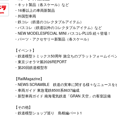
・キット製品（各スケール）など
・16番以上の車両新製品
・外国型車両
・鉄コレ（鉄道のコレクタブルアイテム）
・バスコレ（鉄道以外のコレクタブルアイテム）など
・NEW MODELESPECIAL MINI バスコレPLUS 続々登場！
・パーツ・アクセサリー新製品（各スケール）
【イベント】
・鉄道模型トミックス50周年 旅立ちのプラットフォームイベン
・東京ジオラマ展2026REPORT
・第20回鉄道模型市
【RailMagazine】
・NEWS SCRAMBLE 鉄道の実車に関する様々なニュース
・車両ガイド 東急電鉄8500系8637編成
・新型車両ガイド 南海電気鉄道「GRAN 天空」の客室設備
【その他】
・鉄道模型ショップ巡り 島根編パート1