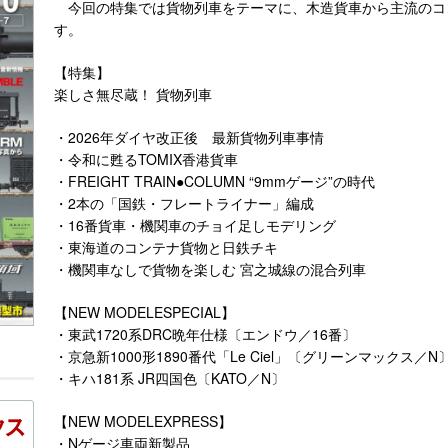
今回の特集では貨物列車をテーマに、木造貨車から主流のコ
す。
【特集】
楽しさ無尽蔵！ 貨物列車
・2026年ダイヤ改正後 最新貨物列車事情
・令和に甦るTOMIX香港貨車
・FREIGHT TRAIN●COLUMN “9mmゲージ”の時代
・2本の「国鉄・フレートライナー」編成
・16番貨車・機関車のチョイ足しモデリング
・東海道のコンテナ貨物と日鉄チキ
・機関車なしで貨物を楽しむ 宮之城線の混合列車
【NEW MODELESPECIAL】
・東武1720系DRC晩年仕様〔エンドウ／16番〕
・京急新1000形1890番代「Le Ciel」〔グリーンマックス／N
・キハ181系 JR四国色〔KATO／N〕
【NEW MODELEXPRESS】
・Nゲージ車両新製品