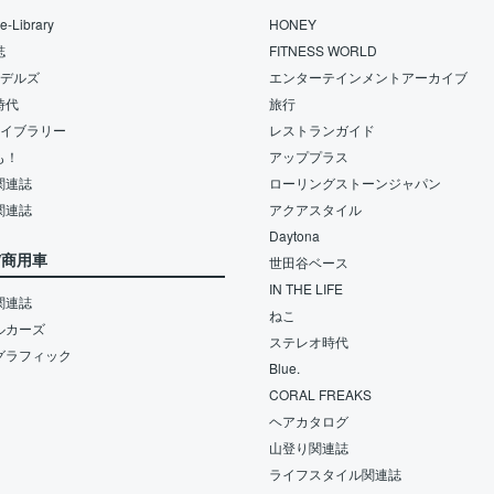
-Library
HONEY
誌
FITNESS WORLD
モデルズ
エンターテインメントアーカイブ
時代
旅行
ライブラリー
レストランガイド
も！
アッププラス
関連誌
ローリングストーンジャパン
関連誌
アクアスタイル
Daytona
/商用車
世田谷ベース
IN THE LIFE
関連誌
ねこ
ルカーズ
ステレオ時代
グラフィック
Blue.
CORAL FREAKS
ヘアカタログ
山登り関連誌
ライフスタイル関連誌