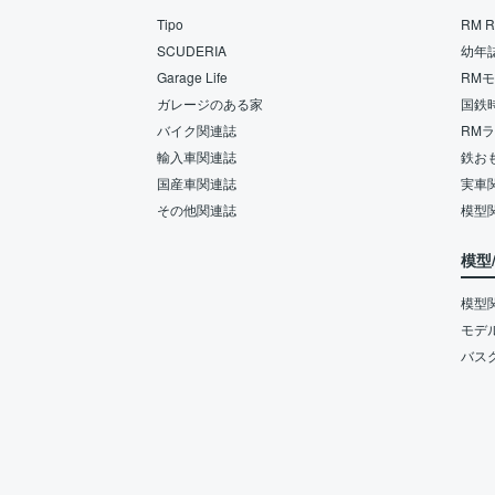
Tipo
RM Re
SCUDERIA
幼年
Garage Life
RM
ガレージのある家
国鉄
バイク関連誌
RM
輸入車関連誌
鉄お
国産車関連誌
実車
その他関連誌
模型
模型
模型
モデ
バス