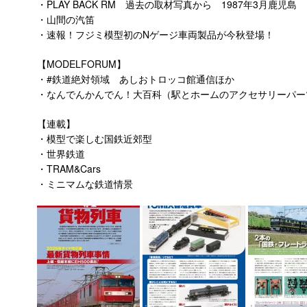
・PLAY BACK RM 過去の取材写真から 1987年3月鹿児島
・山間の汽笛
・速報！フジミ模型初のNゲージ車両製品が今秋登場！
【MODELFORUM】
・#鉄道絶対領域 あしおトロッコ館通信ほか
・なんでんかんでん！大百科（駅とホームのアクセサリーパー
【連載】
・模型で楽しむ国鉄近郊型
・世界鉄道
・TRAM&Cars
・ミニマムな鉄道情景