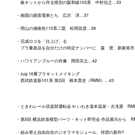
板キットから作る惜別の阪和線103系 中村信之…33
・南国の路面電車たち 広沢 淳…37
・岡山の湘南色115系二題 松岡宣彦…38
・完成ロコを「仕上げ」る
プラ量産品を自分だけの特定ナンバーに 森 密、新家裕市…
・ハワイアンブルーの肖像 岡田宗之…42
・zug 16番プラキットメイキング
西武鉄道新101系 第2回 根本貫史（RMM）…43
・ときわレール倶楽部運転会 in いわき湯本温泉・古滝屋 RMM
・第5回 横浜鉄道模型パーツ・キット即売会 作品展示から RM
・組み替え自由自在のジオラマモジュール、待望の新作!!