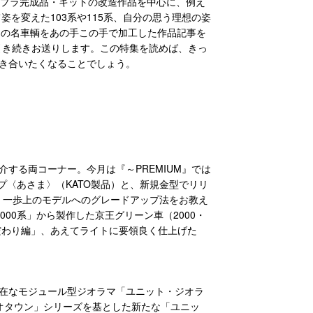
はプラ完成品・キットの改造作品を中心に、例え
姿を変えた103系や115系、自分の思う理想の姿
数々の名車輌をあの手この手で加工した作品記事を
に引き続きお送りします。この特集を読めば、きっ
き合いたくなることでしょう。
する両コーナー。今月は『～PREMIUM』では
プ〈あさま〉（KATO製品）と、新規金型でリリ
り上げ、一歩上のモデルへのグレードアップ法をお教え
000系」から製作した京王グリーン車（2000・
だわり編」、あえてライトに要領良く仕上げた
在なモジュール型ジオラマ「ユニット・ジオラ
ジオタウン」シリーズを基とした新たな「ユニッ