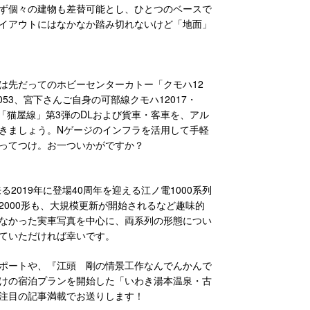
ず個々の建物も差替可能とし、ひとつのベースで
イアウトにはなかなか踏み切れないけど「地面」
先だってのホビーセンターカトー「クモハ12
53、宮下さんご自身の可部線クモハ12017・
「猫屋線」第3弾のDLおよび貨車・客車を、アル
きましょう。Nゲージのインフラを活用して手軽
うってつけ。お一ついかがですか？
2019年に登場40周年を迎える江ノ電1000系列
000形も、大規模更新が開始されるなど趣味的
なかった実車写真を中心に、両系列の形態につい
ていただければ幸いです。
ポートや、『江頭 剛の情景工作なんでんかんで
けの宿泊プランを開始した「いわき湯本温泉・古
注目の記事満載でお送りします！