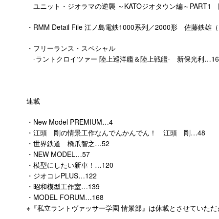
ユニット・ジオラマの逆襲 ～KATOジオタウン編～PART1 
・RMM Detail File 江ノ島電鉄1000系列／2000形 佐藤鉄雄
・フリーランス・スペシャル
-ラントクロイツァー 陸上巡洋艦＆陸上戦艦- 新保光利…16
連載
・New Model PREMIUM…4
・江頭 剛の情景工作なんでんかんでん！ 江頭 剛…48
・世界鉄道 橋爪智之…52
・NEW MODEL…57
・模型にしたい新車！…120
・ジオコレPLUS…122
・昭和模型工作室…139
・MODEL FORUM…168
※『私立ラントヴァッサー学園 情景部』は休載とさせていただ