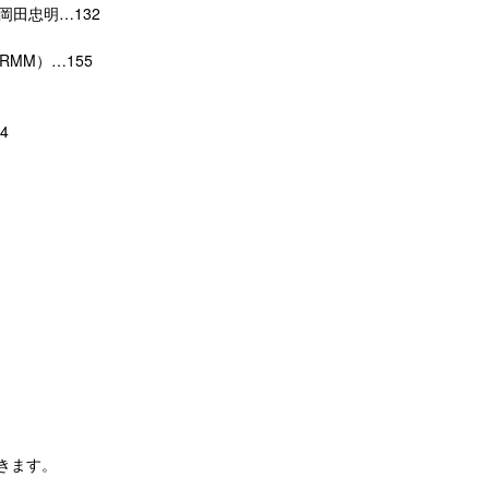
岡田忠明…132
（RMM）…155
4
きます。