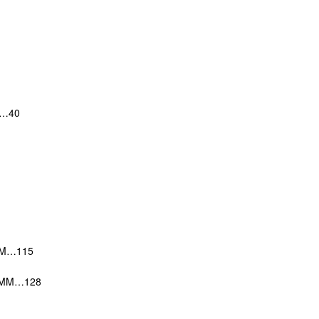
40
…115
M…128