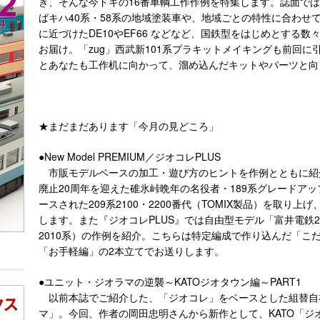
き、そんな今ドキの16番車輌工作作例を特集します。誌面で
ばキハ40系・58系の地域塗装車や、地域ごとの特性に合わせて
に近づけたDE10やEF66 などなど、国鉄型をはじめとする
お届け。「zug」西武新101系プラキットメイキングも前回
とあなたも工作机に向かって、溜め込んだキットやパーツと向
★まだまだあります「今月の見どころ」
●New Model PREMIUM／ジオコレPLUS
市販モデルベースの加工・遊び方のヒントを作例とともに紹介
廃止20周年を迎えた碓氷峠晩年の名役者・189系グレードアッ
ースされた209系2100・2200番代（TOMIX製品）を取
します。また『ジオコレPLUS』では自由型モデル「富井電鉄2
2010系）の作例を紹介。こちらは特定編成で作り込んだ「こ
「お手軽編」の2本立てでお送りします。
●ユニット・ジオラマの逆襲～KATOジオタウン編～PART1
以前本誌でご紹介した、「ジオコレ」をベースとした組替自
マ」。今回、作者の岡田忠明さんから新作として、KATO「