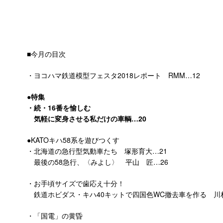
■今月の目次
・ヨコハマ鉄道模型フェスタ2018レポート RMM…12
●特集
・続・16番を愉しむ
気軽に変身させる私だけの車輌…20
●KATOキハ58系を遊びつくす
・北海道の急行型気動車たち 塚形育大…21
最後の58急行、〈みよし〉 平山 匠…26
・お手頃サイズで歯応え十分！
鉄道ホビダス・キハ40キットで四国色WC撤去車を作る 川村
・「国電」の黄昏