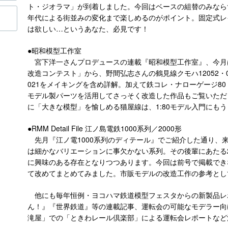
ト・ジオラマ」が到着しました。今回はベースの組替のみなら
年代による街並みの変化まで楽しめるのがポイント。固定式レ
は欲しい…というあなた、必見です！
●昭和模型工作室
宮下洋一さんプロデュースの連載『昭和模型工作室』、今月は
改造コンテスト」から、野間弘志さんの鶴見線クモハ12052・0
021をメイキングを含め詳解。加えて鉄コレ・ナローゲージ80
モデル製パーツを活用してさっそく改造した作品もご覧いただ
に「大きな模型」を愉しめる猫屋線は、1:80モデル入門にも
●RMM Detail File 江ノ島電鉄1000系列／2000形
先月『江ノ電1000系列のディテール』でご紹介した通り、来る
は細かなバリエーションに事欠かない系列。その後輩にあたる2
に興味のある存在となりつつあります。今回は前号で掲載でき
て改めてまとめてみました。市販モデルの改造工作の参考とし
他にも毎年恒例・ヨコハマ鉄道模型フェスタからの新製品レ
ん！』『世界鉄道』等の連載記事、運転会の可能なモデラー向
滝屋」での「ときわレール倶楽部」による運転会レポートなど