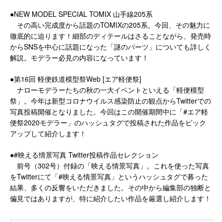
●NEW MODEL SPECIAL TOMIX 山手線205系
その高い完成度から話題のTOMIXの205系。今回、その魅力に
徹底的に迫ります！細部のディテールはさることながら、発売時
からSNSを中心に話題になった「謎のパーツ」についても詳しく
解説。モデラー必見の内容になっています！
●第16回 軽便鉄道模型祭Web [エア軽便祭]
ナローモデラーたちの秋の一大イベントといえる「軽便模型
祭」。今年は新型コロナウイルス感染防止の観点からTwitterでの
写真投稿開催となりました。今回はこの開催期間中に「#エア軽
便祭2020モデラー」のハッシュタグで投稿された作品をピック
アップして紹介します！
●#映える情景写真 Twitter投稿作品セレクション
前号（302号）付録の「映える情景写真」。これを使った写真
をTwitterにて「#映える情景写真」というハッシュタグで募った
結果、多くの反響をいただきました。その中から編集部の独断と
偏見ではありますが、特に紹介したい作品を厳選し紹介します！