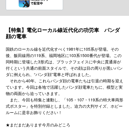
【特集】電化ローカル線近代化の功労車 パンダ
顔の電車
国鉄のローカル線を近代化すべく1981年に105系が登場。その
後、飯田線用の119系、福岡地区に103系1500番代が登場。この
同時期に登場した3形式は、ブラックフェイスに中央に貫通扉が
付くという共通の前面スタイルで、その顔は目の周りが黒いパン
ダに例えられ、“パンダ顔”電車と呼ばれました。
それから40年。これらパンダ顔の電車たちは引退の時期を迎え
ています。今回は各地で活躍したパンダ顔電車たちに、模型と実
物の両面から迫っていきます。
また、今回も特集と連動し、「105・107・119系の特大車両形
式ポスター」を特別付録としました。迫力の大判サイズ、ホビー
ルームに是非お飾りください！
★まだまだあります今月のみどころ