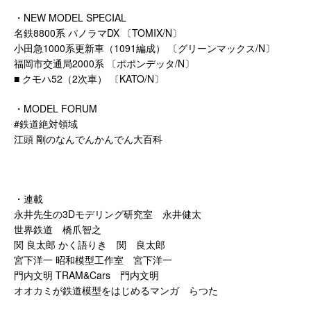
・NEW MODEL SPECIAL
名鉄8800系 パノラマDX 〔TOMIX/N〕
小田急1000系更新車（1091編成） 〔グリーンマックス/N〕
福岡市交通局2000系 〔ポポンデッタ/N〕
■ クモハ52（2次車） 〔KATO/N〕
・MODEL FORUM
#鉄道絶対領域
江頭 剛のなんでんかんでん大百科
・連載
永井先生の3Dモデリング研究室 永井健太
世界鉄道 橋爪智之
関 良太郎 かく語りき 関 良太郎
宮下洋一 昭和模型工作室 宮下洋一
門内文明 TRAM&Cars 門内文明
オオカミが鉄道模型をはじめるマンガ らつた