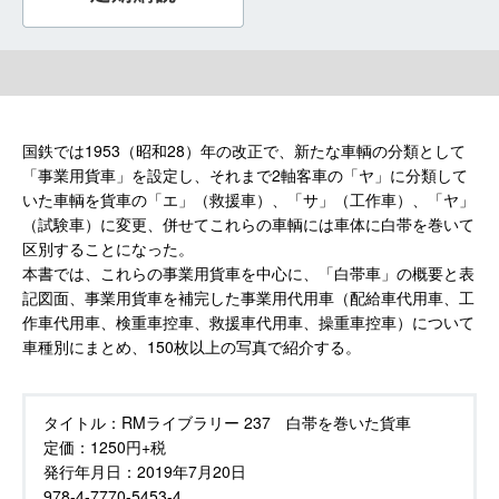
国鉄では1953（昭和28）年の改正で、新たな車輌の分類として
「事業用貨車」を設定し、それまで2軸客車の「ヤ」に分類して
いた車輌を貨車の「エ」（救援車）、「サ」（工作車）、「ヤ」
（試験車）に変更、併せてこれらの車輌には車体に白帯を巻いて
区別することになった。
本書では、これらの事業用貨車を中心に、「白帯車」の概要と表
記図面、事業用貨車を補完した事業用代用車（配給車代用車、工
作車代用車、検重車控車、救援車代用車、操重車控車）について
車種別にまとめ、150枚以上の写真で紹介する。
タイトル：
RMライブラリー 237 白帯を巻いた貨車
定価：
1250円+税
発行年月日：
2019年7月20日
978-4-7770-5453-4