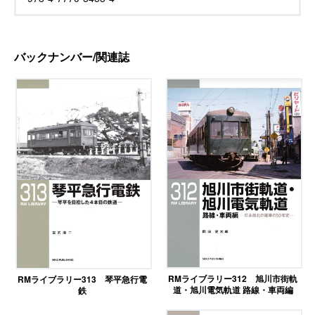
バックナンバー/関連誌
RMライブラリー312 旭川市街軌
RMライブラリー313 琴平急行電
道・旭川電気軌道 路線・車両編
鉄