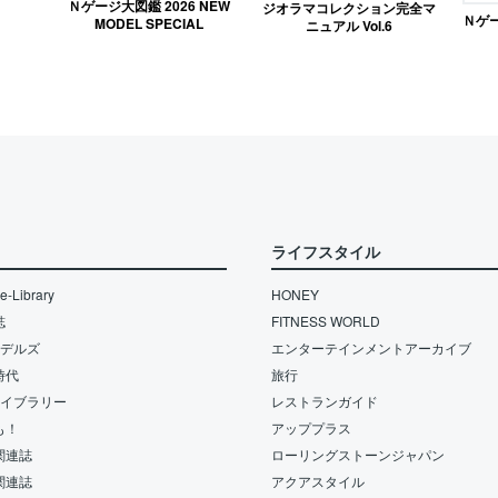
Ｎゲージ大図鑑 2026 NEW
ジオラマコレクション完全マ
Ｎゲ
MODEL SPECIAL
ニュアル Vol.6
ライフスタイル
-Library
HONEY
誌
FITNESS WORLD
モデルズ
エンターテインメントアーカイブ
時代
旅行
ライブラリー
レストランガイド
も！
アッププラス
関連誌
ローリングストーンジャパン
関連誌
アクアスタイル