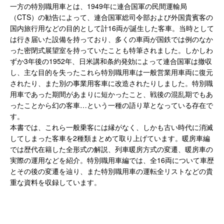
一方の特別職用車とは、1949年に連合国軍の民間運輸局
（CTS）の勧告によって、連合国軍総司令部および外国貴賓客の
国内旅行用などの目的として計16両が誕生した客車。当時として
は行き届いた設備を持っており、多くの車両が国鉄では例のなか
った密閉式展望室を持っていたことも特筆されました。しかしわ
ずか3年後の1952年、日米講和条約発効によって連合国軍は撤収
し、主な目的を失ったこれら特別職用車は一般営業用車両に復元
されたり、また別の事業用客車に改造されたりしました。特別職
用車であった期間があまりに短かったこと、戦後の混乱期でもあ
ったことから幻の客車…という一種の語り草となっている存在で
す。
本書では、これら一般乗客には縁がなく、しかも古い時代に消滅
してしまった客車を2種類まとめて取り上げています。暖房車編
では歴代在籍した全形式の解説、列車暖房方式の変遷、暖房車の
実際の運用などを紹介。特別職用車編では、全16両について車歴
とその後の変遷を辿り、また特別職用車の運転全リストなどの貴
重な資料を収録しています。