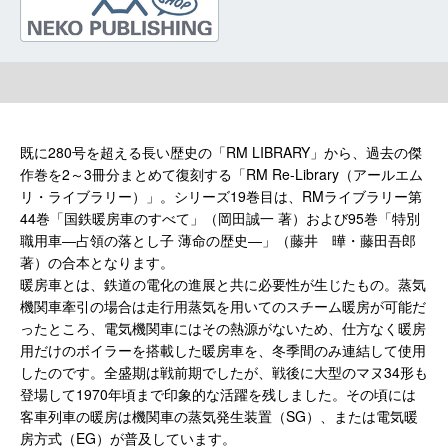
既に280号を超える長い歴史の「RM LIBRARY」から、過去の傑
作巻を2～3冊分まとめて復刻する「RM Re-Library（アールエム
リ・ライブラリー）」。シリーズ19巻目は、RMライブラリー第
44巻「国鉄暖房車のすべて」（岡田誠一 著）および95巻「特別
職用車―占領の落とし子 薄命の歴史―」（藤井 曄・藤田吾郎
著）の合本となります。
暖房車とは、鉄道の電化の進展と共に必要性が生じたもの。蒸気
機関車牽引の場合は走行用蒸気を用いてのスチーム暖房が可能だ
ったところ、電気機関車にはその熱源がないため、仕方なく暖房
用だけのボイラーを搭載した暖房車を、冬季間のみ連結して使用
したのです。全盛期は戦前期でしたが、戦後に大型のマヌ34形も
登場して1970年頃まで印象的な活躍を残しました。その頃には
客車列車の暖房は機関車の蒸気発生装置（SG）、または電気暖
房方式（EG）が普及しています。