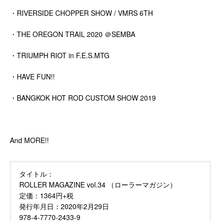
・RIVERSIDE CHOPPER SHOW / VMRS 6TH
・THE OREGON TRAIL 2020 ＠SEMBA
・TRIUMPH RIOT in F.E.S.MTG
・HAVE FUN!!
・BANGKOK HOT ROD CUSTOM SHOW 2019
And MORE!!
タイトル：
ROLLER MAGAZINE vol.34 （ローラーマガジン）
定価：
1364円+税
発行年月日：
2020年2月29日
978-4-7770-2433-9