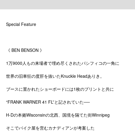
Special Feature
《 BEN BENSON 》
1万9000人もの来場者で埋め尽くされたパシフィコの一角に
世界の旧車狂の度肝を抜いたKnuckle Headありき。
ブースに置かれたショーボードには1枚のプリントと共に
“FRANK WARNER 41 FL”と記されていた──
H-Dの本拠Wisconsinの北西、国境を隔てた街Winnipeg
そこでバイク屋を営むカナディアンが考案した