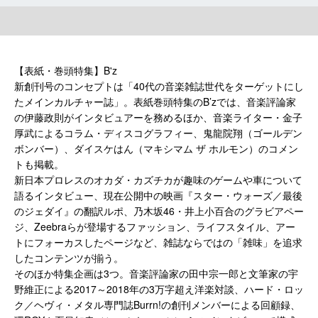
【表紙・巻頭特集】B'z
新創刊号のコンセプトは「40代の音楽雑誌世代をターゲットにし
たメインカルチャー誌」。表紙巻頭特集のB’zでは、音楽評論家
の伊藤政則がインタビュアーを務めるほか、音楽ライター・金子
厚武によるコラム・ディスコグラフィー、鬼龍院翔（ゴールデン
ボンバー）、ダイスケはん（マキシマム ザ ホルモン）のコメン
トも掲載。
新日本プロレスのオカダ・カズチカが趣味のゲームや車について
語るインタビュー、現在公開中の映画『スター・ウォーズ／最後
のジェダイ』の翻訳ルポ、乃木坂46・井上小百合のグラビアペー
ジ、Zeebraらが登場するファッション、ライフスタイル、アー
トにフォーカスしたページなど、雑誌ならではの「雑味」を追求
したコンテンツが揃う。
そのほか特集企画は3つ。音楽評論家の田中宗一郎と文筆家の宇
野維正による2017～2018年の3万字超え洋楽対談、ハード・ロッ
ク／ヘヴィ・メタル専門誌Burrn!の創刊メンバーによる回顧録、