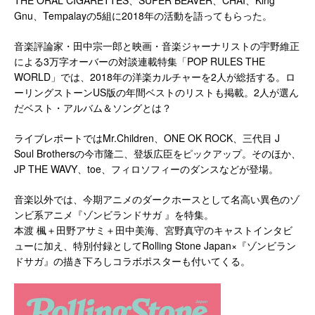
THE ORAL CIGARETTES、SUPER BEAVER、CHAI、King
Gnu、Tempalayの5組に2018年の活動を語ってもらった。
音楽評論家・田中宗一郎と映画・音楽ジャーナリストの宇野維正
による3万字オーバーの対談連載特集「POP RULES THE
WORLD」では、2018年の洋楽カルチャーを2人が総括する。ロ
ーリングストーンUS版の年間ベストのリストも掲載。2人が選ん
だベスト・アルバム＆ソングとは？
ライブレポートではMr.Children、ONE OK ROCK、三代目 J
Soul Brothersの今市隆二、登坂広臣をピックアップ。そのほか、
JP THE WAVY、toe、フィロソフィーのダンスなどが登場。
音楽以外では、今期アニメのダークホースとして名高い異色のゾ
ンビ系アニメ『ゾンビランドサガ 』を特集。
本渡 楓＋田野アサミ＋田中美海、宮野真守のキャストインタビ
ューに加え、特別付録としてRolling Stone Japan×『ゾンビラン
ドサガ』の描き下ろしコラボポスターも付いてくる。