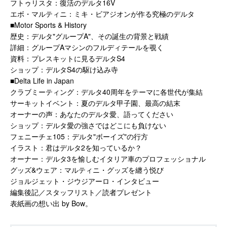
フトゥリスタ：復活のデルタ16V
エボ・マルティニ：ミキ・ビアジオンが作る究極のデルタ
■Motor Sports & History
歴史：デルタ"グループA"、その誕生の背景と戦績
詳細：グループAマシンのフルディテールを覗く
資料：プレスキットに見るデルタS4
ショップ：デルタS4の駆け込み寺
■Delta Life in Japan
クラブミーティング：デルタ40周年をテーマに各世代が集結
サーキットイベント：夏のデルタ甲子園、最高の結末
オーナーの声：あなたのデルタ愛、語ってください
ショップ：デルタ愛の強さではどこにも負けない
フェニーチェ105：デルタ"ボーイズ"の行方
イラスト：君はデルタ2を知っているか？
オーナー：デルタ3を愉しむイタリア車のプロフェッショナル
グッズ&ウェア：マルティニ・グッズを纏う悦び
ジョルジェット・ジウジアーロ・インタビュー
編集後記／スタッフリスト／読者プレゼント
表紙画の想い出 by Bow。