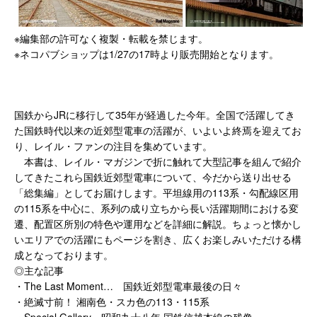
※編集部の許可なく複製・転載を禁じます。
※ネコパブショップは1/27の17時より販売開始となります。
国鉄からJRに移行して35年が経過した今年。全国で活躍してき
た国鉄時代以来の近郊型電車の活躍が、いよいよ終焉を迎えてお
り、レイル・ファンの注目を集めています。
本書は、レイル・マガジンで折に触れて大型記事を組んで紹介
してきたこれら国鉄近郊型電車について、今だから送り出せる
「総集編」としてお届けします。平坦線用の113系・勾配線区用
の115系を中心に、系列の成り立ちから長い活躍期間における変
遷、配置区所別の特色や運用などを詳細に解説。ちょっと懐かし
いエリアでの活躍にもページを割き、広くお楽しみいただける構
成となっております。
◎主な記事
・The Last Moment… 国鉄近郊型電車最後の日々
・絶滅寸前！ 湘南色・スカ色の113・115系