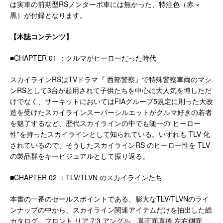
は実車の前期型RSノンターボ車には無かった、特注色（赤 ×
黒）が付録となります。
【本誌コンテンツ】
■CHAPTER 01 ：クルマがヒーローだった時代
スカイラインRSはTVドラマ『 西部警察』で特殊警察車両のマシ
ンRSとして3台が起用されて子供たちを中心に大人気を博しただ
けでなく、サーキットにおいてはFIAグループ5規定に則った大改
造を受けたスカイラインスーパーシルエットがクルマ好きの若者
を魅了するなど、歴代スカイラインの中でも随一の“ヒーロー
性”を持ったスカイラインとして知られている。いずれも TLV 化
されているので、そうしたスカイラインRS のヒーロー性を TLV
の製品群をキービジュアルとして振り返る。
■CHAPTER 02 ：TLV/TLVN のスカイラインたち
本書の一番のセールスポイントである、膨大なTLV/TLVNのライ
ンナップの中から、スカイライン関連アイテムだけを抽出した総
カタログ。フロント リア 7:3 アングル、真正面真後 左右側面、