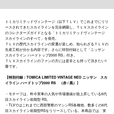
トミカリミテッドヴィンテージ（以下ＴＬＶ）でこれまでにリリ
ースされてきたスカイラインを完全網羅し、ＴＬＶスカイライン
のコレクターズガイドとなる「トミカリミテッドヴィンテージ
スカイラインのすべて」を発売。
ＴＬＶの歴代スカイラインの変遷が楽しめ、知られざるＴＬＶの
生産工程が分かる内容です。さらに特別付録として「ニッサン
スカイライン ハードトップ2000 RS」付き。
ＴＬＶスカイラインのファンの方には是非とも持って頂きたい1
冊です。
【特別付録：TOMICA LIMITED VINTAGE NEO
ニッサン スカ
イライン ハードトップ2000 RS
（赤 / 黒）
】
・モチーフは、昨今実車の人気や市場価値が急上昇している6代
目スカイライン前期型 RS。
・TLVではこれまでに西部警察のマシンRS各種他、数多くの6代
目スカイライン前期型RSをリリースしている。本商品では、実