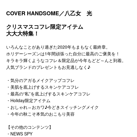
COVER HANDSOME／八乙女 光
クリスマスコフレ限定アイテム
大大大特集！
いろんなことがあり過ぎた2020年もまもなく最終章。
ホリデーシーズンは1年間頑張った自分に最高のご褒美を！
キラキラ輝くようなコフレ＆限定品が今年もどど～んと到着。
人気ブランドのプレゼントもお見逃しなく♪
・気分のアガるメイクアップコフレ
・美肌を底上げするスキンケアコフレ
・最高の“私”を底上げするスキンケアコフレ
・Holiday限定アイテム
・おしゃれ⇔おカワ♪今どきスイッチングメイク
・今年の秋こそ本気のおこもり美容
【その他のコンテンツ】
・NEWS SPY