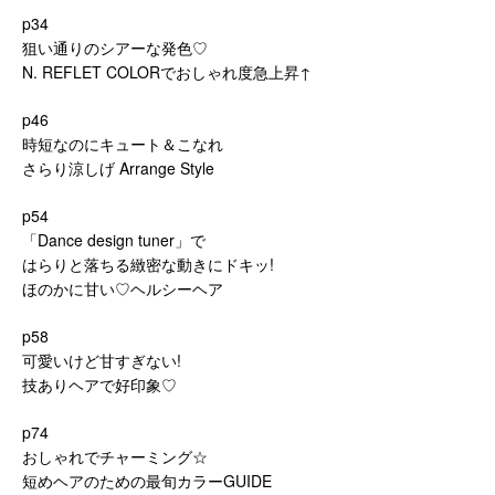
p34
狙い通りのシアーな発色♡
N. REFLET COLORでおしゃれ度急上昇↑
p46
時短なのにキュート＆こなれ
さらり涼しげ Arrange Style
p54
「Dance design tuner」で
はらりと落ちる緻密な動きにドキッ!
ほのかに甘い♡ヘルシーヘア
p58
可愛いけど甘すぎない!
技ありヘアで好印象♡
p74
おしゃれでチャーミング☆
短めヘアのための最旬カラーGUIDE