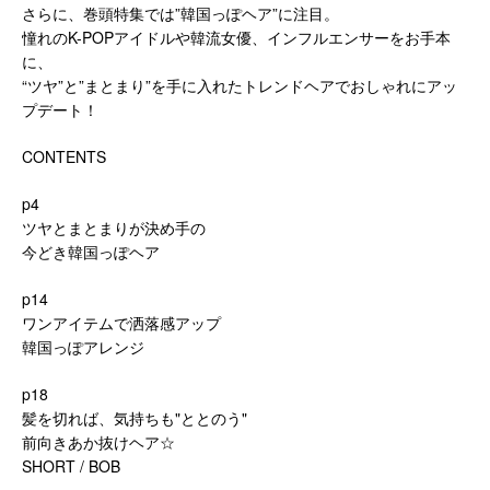
さらに、巻頭特集では”韓国っぽヘア”に注目。
憧れのK-POPアイドルや韓流女優、インフルエンサーをお手本
に、
“ツヤ”と”まとまり”を手に入れたトレンドヘアでおしゃれにアッ
プデート！
CONTENTS
p4
ツヤとまとまりが決め手の
今どき韓国っぽヘア
p14
ワンアイテムで洒落感アップ
韓国っぽアレンジ
p18
髪を切れば、気持ちも"ととのう"
前向きあか抜けヘア☆
SHORT / BOB