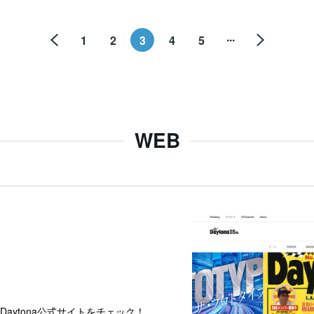
...
1
2
3
4
5
WEB
aytona公式サイトをチェック！