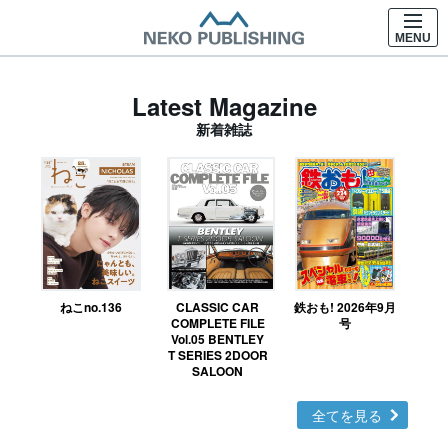
MENU
Latest Magazine
新着雑誌
ねこno.136
CLASSIC CAR
鉄おも! 2026年9月
Ｎ
COMPLETE FILE
号
Vol.05 BENTLEY
MO
T SERIES 2DOOR
SALOON
全てを見る