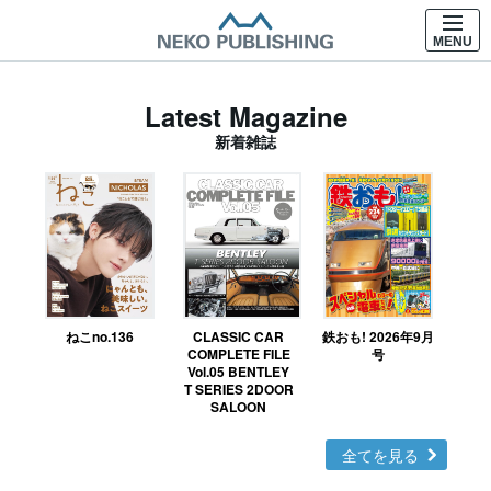
MENU
Latest Magazine
新着雑誌
ねこno.136
CLASSIC CAR
鉄おも! 2026年9月
Ｎ
COMPLETE FILE
号
Vol.05 BENTLEY
MO
T SERIES 2DOOR
SALOON
全てを見る