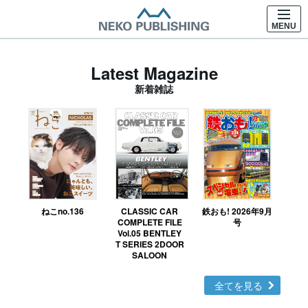
MENU
Latest Magazine
新着雑誌
ねこno.136
CLASSIC CAR
鉄おも! 2026年9月
Ｎ
COMPLETE FILE
号
Vol.05 BENTLEY
MO
T SERIES 2DOOR
SALOON
全てを見る