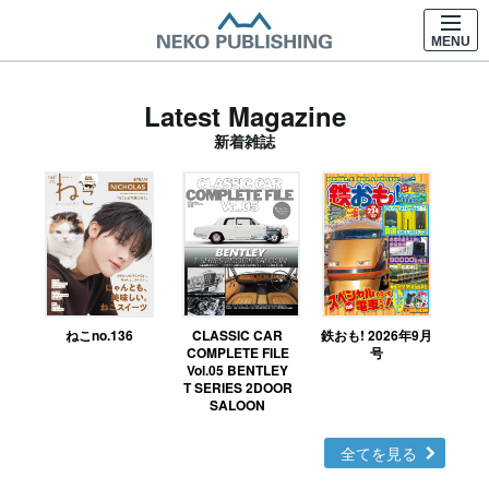
MENU
Latest Magazine
新着雑誌
ねこno.136
CLASSIC CAR
鉄おも! 2026年9月
Ｎ
COMPLETE FILE
号
Vol.05 BENTLEY
MO
T SERIES 2DOOR
SALOON
全てを見る