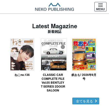
MENU
Latest Magazine
新着雑誌
ねこno.136
CLASSIC CAR
鉄おも! 2026年9月
Ｎ
COMPLETE FILE
号
Vol.05 BENTLEY
MO
T SERIES 2DOOR
SALOON
全てを見る