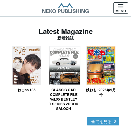
MENU
Latest Magazine
新着雑誌
ねこno.136
CLASSIC CAR
鉄おも! 2026年9月
Ｎ
COMPLETE FILE
号
Vol.05 BENTLEY
MO
T SERIES 2DOOR
SALOON
全てを見る