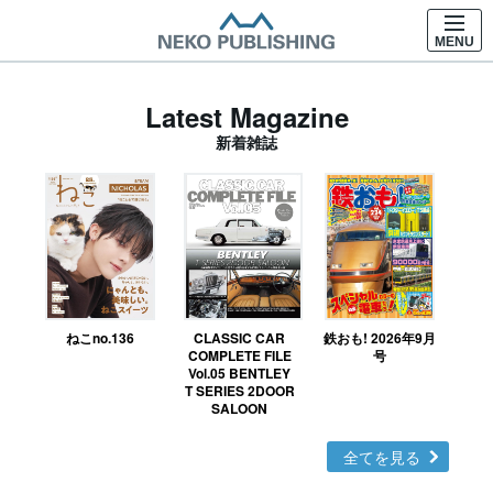
MENU
Latest Magazine
新着雑誌
ねこno.136
CLASSIC CAR
鉄おも! 2026年9月
Ｎ
COMPLETE FILE
号
Vol.05 BENTLEY
MO
T SERIES 2DOOR
SALOON
全てを見る