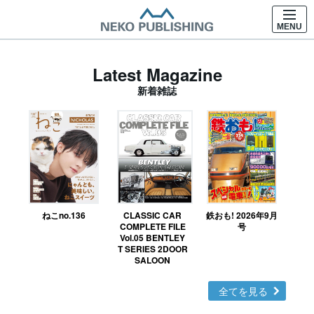
MENU
Latest Magazine
新着雑誌
ねこno.136
CLASSIC CAR
鉄おも! 2026年9月
Ｎ
COMPLETE FILE
号
Vol.05 BENTLEY
MO
T SERIES 2DOOR
SALOON
全てを見る