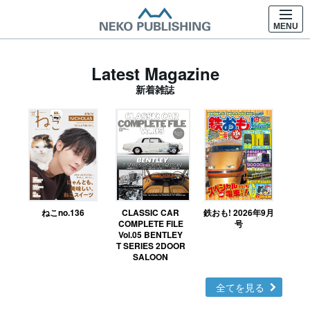
MENU
Latest Magazine
新着雑誌
ねこno.136
CLASSIC CAR
鉄おも! 2026年9月
Ｎ
COMPLETE FILE
号
Vol.05 BENTLEY
MO
T SERIES 2DOOR
SALOON
全てを見る