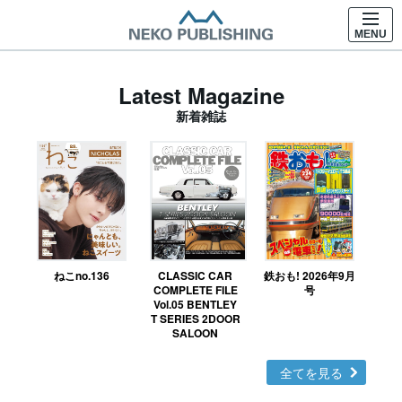
MENU
Latest Magazine
新着雑誌
ねこno.136
CLASSIC CAR
鉄おも! 2026年9月
Ｎ
COMPLETE FILE
号
Vol.05 BENTLEY
MO
T SERIES 2DOOR
SALOON
全てを見る