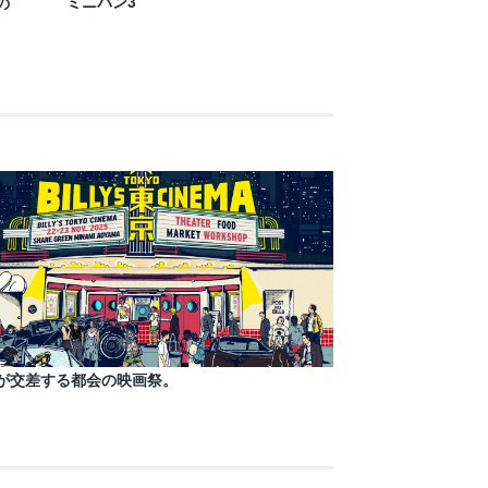
ミニバン3
の
が交差する都会の映画祭。