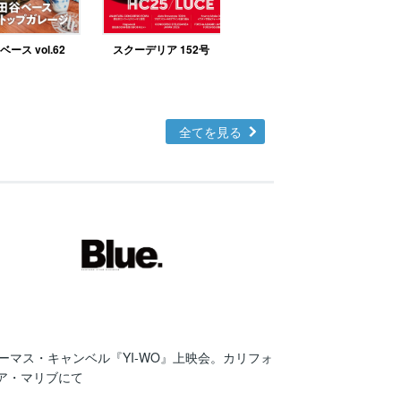
ース vol.62
スクーデリア 152号
北欧テイストの部屋づ
くりno.48
全てを見る