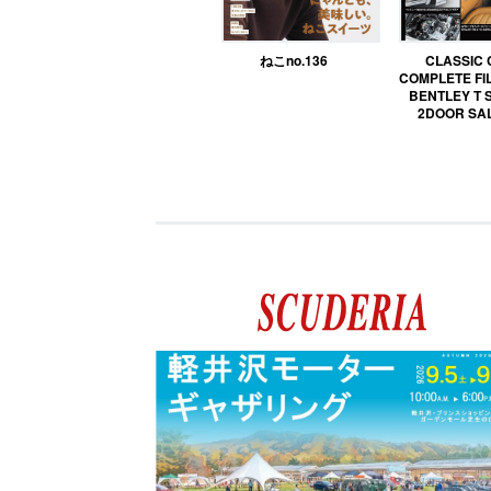
ねこno.136
CLASSIC
COMPLETE FIL
BENTLEY T 
2DOOR SA