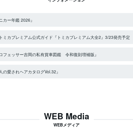
カー年鑑 2026』
ミカプレミアム公式ガイド『トミカプレミアム大全2』3/23発売予定
ロフェッサー吉岡の私有貨車図鑑 令和復刻増補版』
の愛されヘアカタログVol.32』
WEB Media
WEBメディア