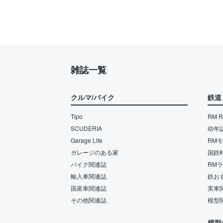
雑誌一覧
クルマ/バイク
鉄道
Tipo
RM Re
SCUDERIA
幼年
Garage Life
RM
ガレージのある家
国鉄
バイク関連誌
RM
輸入車関連誌
鉄お
国産車関連誌
実車
その他関連誌
模型
模型