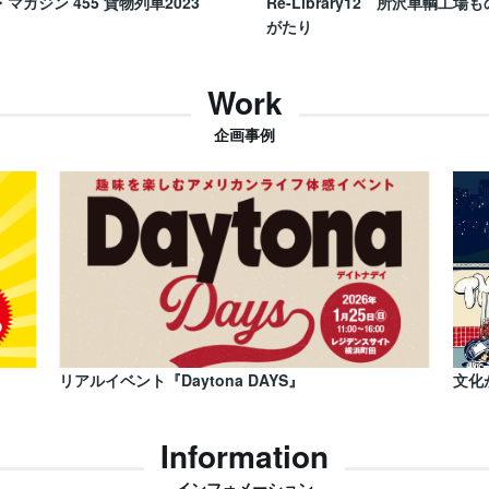
・マガジン 455 貨物列車2023
Re-Library12 所沢車輌工場も
がたり
Work
企画事例
リアルイベント『Daytona DAYS』
文化
Information
インフォメーション