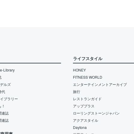
ライフスタイル
-Library
HONEY
誌
FITNESS WORLD
モデルズ
エンターテインメントアーカイブ
時代
旅行
ライブラリー
レストランガイド
も！
アッププラス
関連誌
ローリングストーンジャパン
関連誌
アクアスタイル
Daytona
/商用車