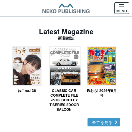
MENU
Latest Magazine
新着雑誌
ねこno.136
CLASSIC CAR
鉄おも! 2026年9月
Ｎ
COMPLETE FILE
号
Vol.05 BENTLEY
MO
T SERIES 2DOOR
SALOON
全てを見る