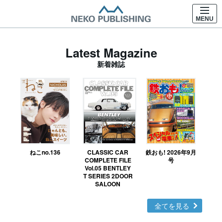
MENU
Latest Magazine
新着雑誌
ねこno.136
CLASSIC CAR
鉄おも! 2026年9月
Ｎ
COMPLETE FILE
号
Vol.05 BENTLEY
MO
T SERIES 2DOOR
SALOON
全てを見る