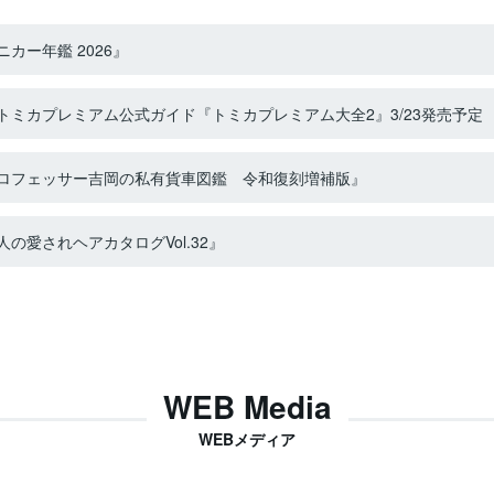
カー年鑑 2026』
ミカプレミアム公式ガイド『トミカプレミアム大全2』3/23発売予定
ロフェッサー吉岡の私有貨車図鑑 令和復刻増補版』
の愛されヘアカタログVol.32』
WEB Media
WEBメディア