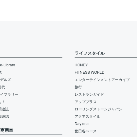
ライフスタイル
-Library
HONEY
誌
FITNESS WORLD
モデルズ
エンターテインメントアーカイブ
時代
旅行
ライブラリー
レストランガイド
も！
アッププラス
関連誌
ローリングストーンジャパン
関連誌
アクアスタイル
Daytona
/商用車
世田谷ベース