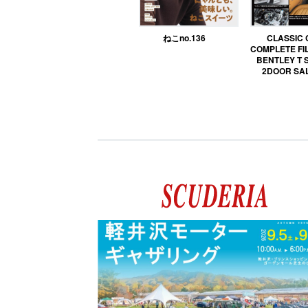
ねこno.136
CLASSIC
COMPLETE FIL
BENTLEY T 
2DOOR SA