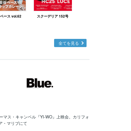
ース vol.62
スクーデリア 152号
北欧テイストの部屋づ
くりno.48
全てを見る