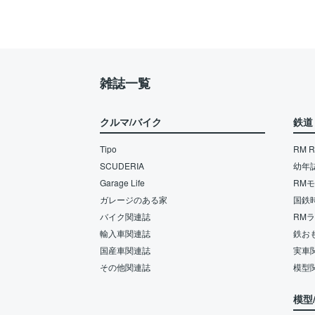
雑誌一覧
クルマ/バイク
鉄道
Tipo
RM Re
SCUDERIA
幼年
Garage Life
RM
ガレージのある家
国鉄
バイク関連誌
RM
輸入車関連誌
鉄お
国産車関連誌
実車
その他関連誌
模型
模型