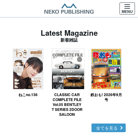
MENU
Latest Magazine
新着雑誌
ねこno.136
CLASSIC CAR
鉄おも! 2026年9月
Ｎ
COMPLETE FILE
号
Vol.05 BENTLEY
MO
T SERIES 2DOOR
SALOON
全てを見る