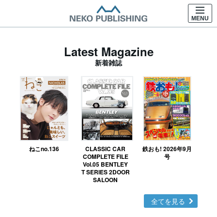
MENU
Latest Magazine
新着雑誌
ねこno.136
CLASSIC CAR
鉄おも! 2026年9月
Ｎ
COMPLETE FILE
号
Vol.05 BENTLEY
MO
T SERIES 2DOOR
SALOON
全てを見る