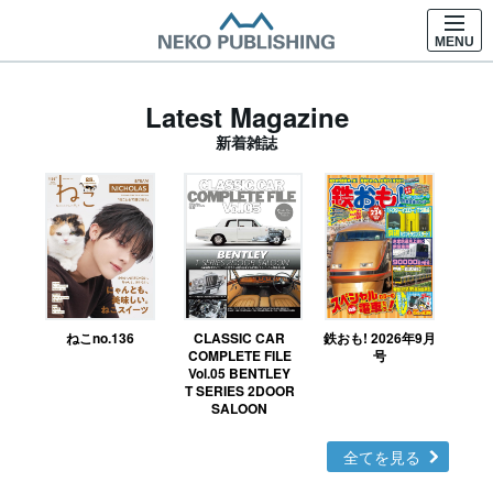
MENU
Latest Magazine
新着雑誌
ねこno.136
CLASSIC CAR
鉄おも! 2026年9月
Ｎ
COMPLETE FILE
号
Vol.05 BENTLEY
MO
T SERIES 2DOOR
SALOON
全てを見る