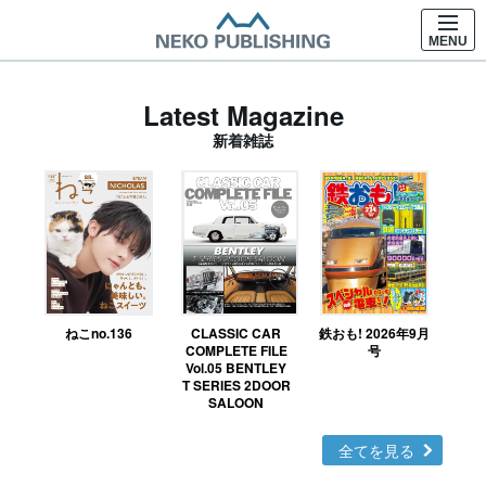
MENU
Latest Magazine
新着雑誌
ねこno.136
CLASSIC CAR
鉄おも! 2026年9月
Ｎ
COMPLETE FILE
号
Vol.05 BENTLEY
MO
T SERIES 2DOOR
SALOON
全てを見る