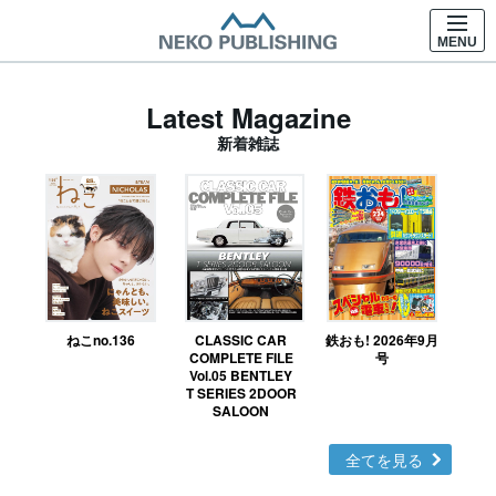
MENU
Latest Magazine
新着雑誌
ねこno.136
CLASSIC CAR
鉄おも! 2026年9月
Ｎ
COMPLETE FILE
号
Vol.05 BENTLEY
MO
T SERIES 2DOOR
SALOON
全てを見る