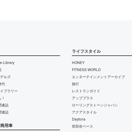
ライフスタイル
-Library
HONEY
誌
FITNESS WORLD
モデルズ
エンターテインメントアーカイブ
時代
旅行
ライブラリー
レストランガイド
も！
アッププラス
関連誌
ローリングストーンジャパン
関連誌
アクアスタイル
Daytona
/商用車
世田谷ベース