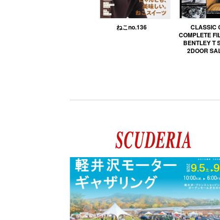
ねこno.136
CLASSIC
COMPLETE FIL
BENTLEY T 
2DOOR SA