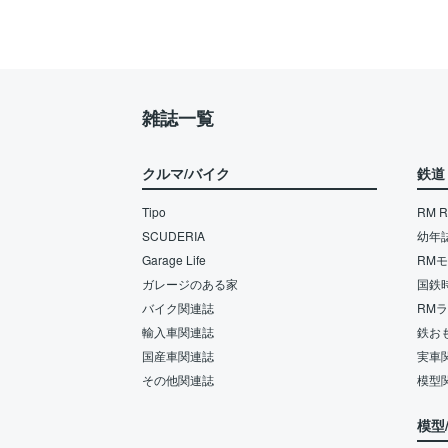
雑誌一覧
クルマ/バイク
鉄道
Tipo
RM Re
SCUDERIA
幼年
Garage Life
RM
ガレージのある家
国鉄
バイク関連誌
RM
輸入車関連誌
鉄お
国産車関連誌
実車
その他関連誌
模型
模型