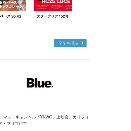
ース vol.62
スクーデリア 152号
北欧テイストの部屋づ
くりno.48
全てを見る