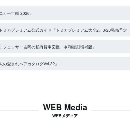
カー年鑑 2026』
ミカプレミアム公式ガイド『トミカプレミアム大全2』3/23発売予定
ロフェッサー吉岡の私有貨車図鑑 令和復刻増補版』
の愛されヘアカタログVol.32』
WEB Media
WEBメディア