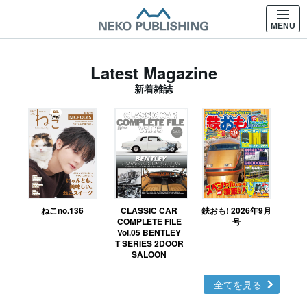
MENU
Latest Magazine
新着雑誌
ねこno.136
CLASSIC CAR
鉄おも! 2026年9月
Ｎ
COMPLETE FILE
号
Vol.05 BENTLEY
MO
T SERIES 2DOOR
SALOON
全てを見る