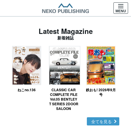
MENU
Latest Magazine
新着雑誌
ねこno.136
CLASSIC CAR
鉄おも! 2026年9月
Ｎ
COMPLETE FILE
号
Vol.05 BENTLEY
MO
T SERIES 2DOOR
SALOON
全てを見る