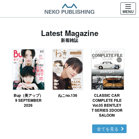
MENU
Latest Magazine
新着雑誌
Bup（美アップ）
ねこno.136
CLASSIC CAR
鉄お
9 SEPTEMBER
COMPLETE FILE
2026
Vol.05 BENTLEY
T SERIES 2DOOR
SALOON
全てを見る