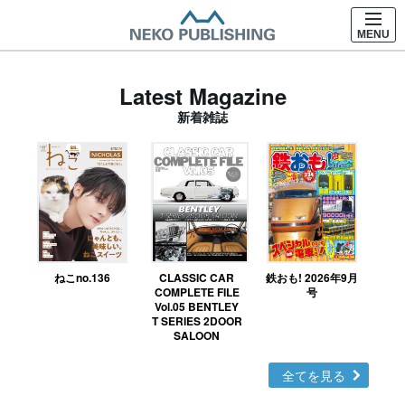
MENU
Latest Magazine
新着雑誌
ねこno.136
CLASSIC CAR
鉄おも! 2026年9月
Ｎ
COMPLETE FILE
号
Vol.05 BENTLEY
MO
T SERIES 2DOOR
SALOON
全てを見る