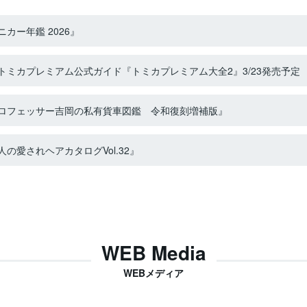
カー年鑑 2026』
ミカプレミアム公式ガイド『トミカプレミアム大全2』3/23発売予定
ロフェッサー吉岡の私有貨車図鑑 令和復刻増補版』
の愛されヘアカタログVol.32』
WEB Media
WEBメディア