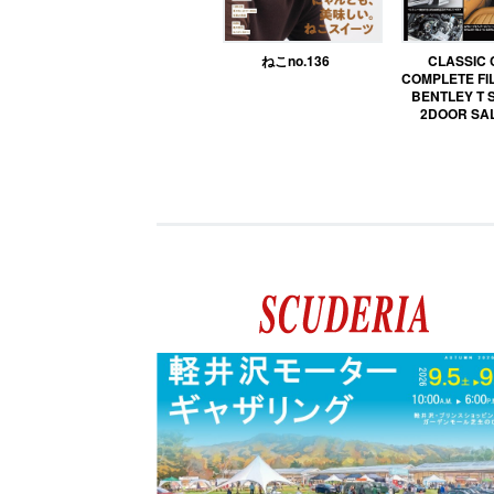
ねこno.136
CLASSIC
COMPLETE FIL
BENTLEY T 
2DOOR SA