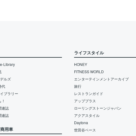
ライフスタイル
-Library
HONEY
誌
FITNESS WORLD
モデルズ
エンターテインメントアーカイブ
時代
旅行
ライブラリー
レストランガイド
も！
アッププラス
関連誌
ローリングストーンジャパン
関連誌
アクアスタイル
Daytona
/商用車
世田谷ベース