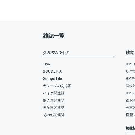
雑誌一覧
クルマ/バイク
鉄道
Tipo
RM Re
SCUDERIA
幼年
Garage Life
RM
ガレージのある家
国鉄
バイク関連誌
RM
輸入車関連誌
鉄お
国産車関連誌
実車
その他関連誌
模型
模型