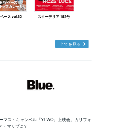
ース vol.62
スクーデリア 152号
北欧テイストの部屋づ
くりno.48
全てを見る