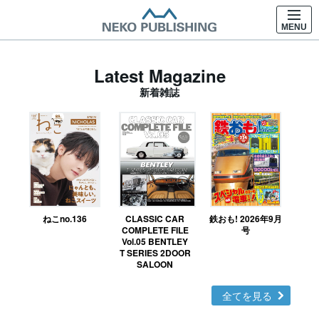
MENU
Latest Magazine
新着雑誌
ねこno.136
CLASSIC CAR
鉄おも! 2026年9月
Ｎ
COMPLETE FILE
号
Vol.05 BENTLEY
MO
T SERIES 2DOOR
SALOON
全てを見る