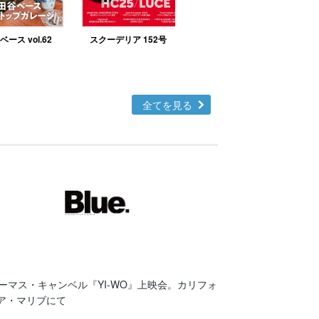
ース vol.62
スクーデリア 152号
北欧テイストの部屋づ
くりno.48
全てを見る