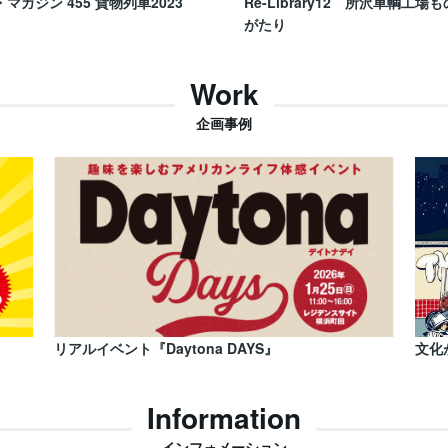
・マガジン 455 貨物列車2023
Re-Library12 所沢車輌工場も
がたり
Work
企画事例
リアルイベント『Daytona DAYS』
文化
Information
インフォメーション