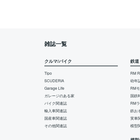
雑誌一覧
クルマ/バイク
鉄道
Tipo
RM Re
SCUDERIA
幼年
Garage Life
RM
ガレージのある家
国鉄
バイク関連誌
RM
輸入車関連誌
鉄お
国産車関連誌
実車
その他関連誌
模型
模型