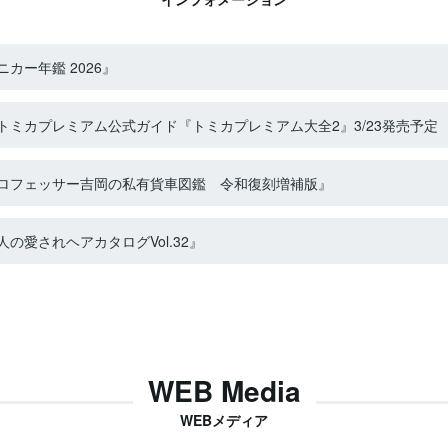
カー年鑑 2026』
ミカプレミアム公式ガイド『トミカプレミアム大全2』3/23発売予定
ロフェッサー吉岡の私有貨車図鑑 令和復刻増補版』
の愛されヘアカタログVol.32』
WEB Media
WEBメディア