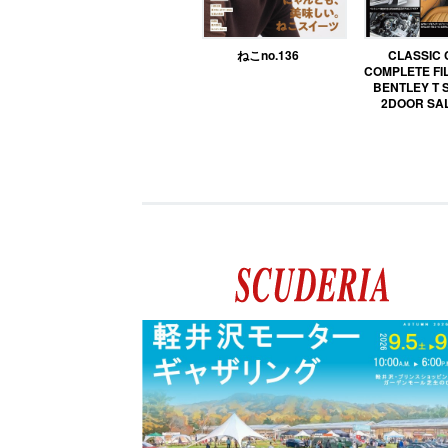
ねこno.136
CLASSIC
COMPLETE FIL
BENTLEY T 
2DOOR SA