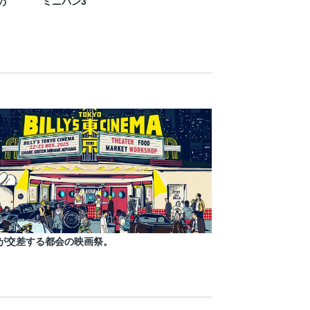
ミニバン3
の
が交差する都会の映画祭。