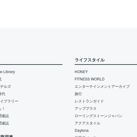
ライフスタイル
-Library
HONEY
誌
FITNESS WORLD
モデルズ
エンターテインメントアーカイブ
時代
旅行
ライブラリー
レストランガイド
も！
アッププラス
関連誌
ローリングストーンジャパン
関連誌
アクアスタイル
Daytona
/商用車