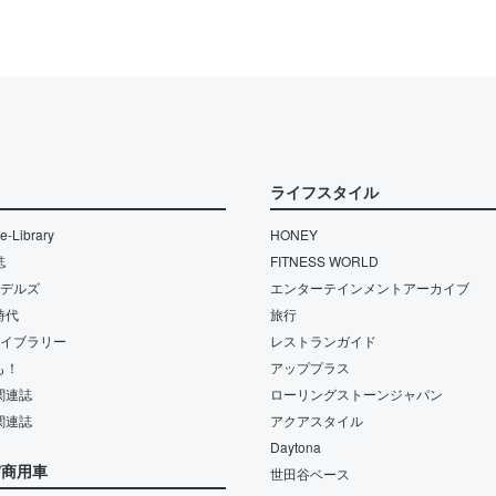
ライフスタイル
-Library
HONEY
誌
FITNESS WORLD
モデルズ
エンターテインメントアーカイブ
時代
旅行
ライブラリー
レストランガイド
も！
アッププラス
関連誌
ローリングストーンジャパン
関連誌
アクアスタイル
Daytona
/商用車
世田谷ベース