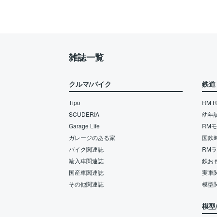
雑誌一覧
クルマ/バイク
鉄道
Tipo
RM Re
SCUDERIA
幼年
Garage Life
RM
ガレージのある家
国鉄
バイク関連誌
RM
輸入車関連誌
鉄お
国産車関連誌
実車
その他関連誌
模型
模型