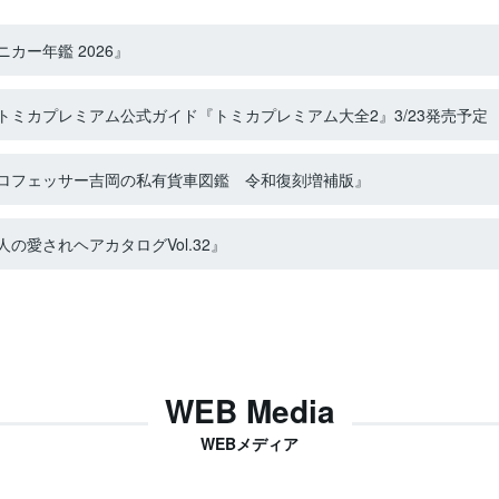
カー年鑑 2026』
ミカプレミアム公式ガイド『トミカプレミアム大全2』3/23発売予定
ロフェッサー吉岡の私有貨車図鑑 令和復刻増補版』
の愛されヘアカタログVol.32』
WEB Media
WEBメディア