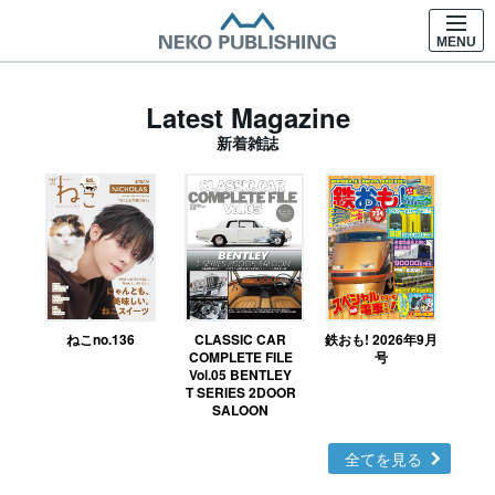
MENU
Latest Magazine
新着雑誌
ねこno.136
CLASSIC CAR
鉄おも! 2026年9月
Ｎ
COMPLETE FILE
号
Vol.05 BENTLEY
MO
T SERIES 2DOOR
SALOON
全てを見る