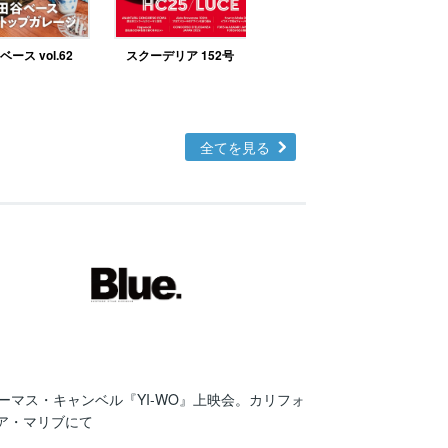
ース vol.62
スクーデリア 152号
北欧テイストの部屋づ
くりno.48
全てを見る