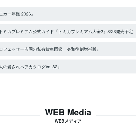
カー年鑑 2026』
ミカプレミアム公式ガイド『トミカプレミアム大全2』3/23発売予定
ロフェッサー吉岡の私有貨車図鑑 令和復刻増補版』
の愛されヘアカタログVol.32』
WEB Media
WEBメディア