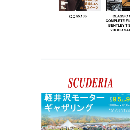
ねこno.136
CLASSIC
COMPLETE FIL
BENTLEY T 
2DOOR SA