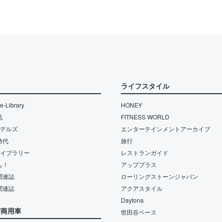
ライフスタイル
-Library
HONEY
誌
FITNESS WORLD
モデルズ
エンターテインメントアーカイブ
時代
旅行
ライブラリー
レストランガイド
も！
アッププラス
関連誌
ローリングストーンジャパン
関連誌
アクアスタイル
Daytona
/商用車
世田谷ベース