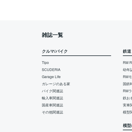
雑誌一覧
クルマ/バイク
鉄道
Tipo
RM Re
SCUDERIA
幼年
Garage Life
RM
ガレージのある家
国鉄
バイク関連誌
RM
輸入車関連誌
鉄お
国産車関連誌
実車
その他関連誌
模型
模型