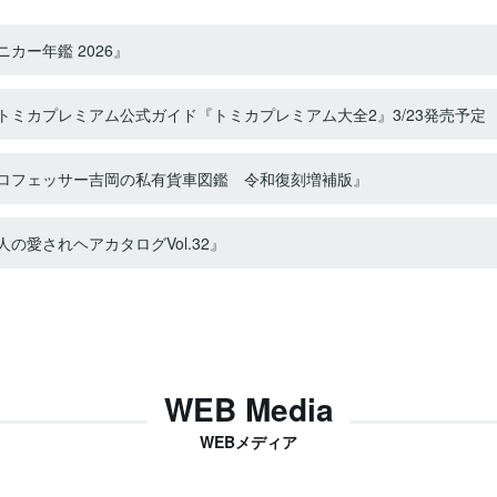
カー年鑑 2026』
ミカプレミアム公式ガイド『トミカプレミアム大全2』3/23発売予定
ロフェッサー吉岡の私有貨車図鑑 令和復刻増補版』
の愛されヘアカタログVol.32』
WEB Media
WEBメディア