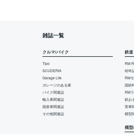
雑誌一覧
クルマ/バイク
鉄道
Tipo
RM Re
SCUDERIA
幼年
Garage Life
RM
ガレージのある家
国鉄
バイク関連誌
RM
輸入車関連誌
鉄お
国産車関連誌
実車
その他関連誌
模型
模型