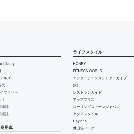
ライフスタイル
-Library
HONEY
誌
FITNESS WORLD
モデルズ
エンターテインメントアーカイブ
時代
旅行
ライブラリー
レストランガイド
も！
アッププラス
関連誌
ローリングストーンジャパン
関連誌
アクアスタイル
Daytona
/商用車
世田谷ベース