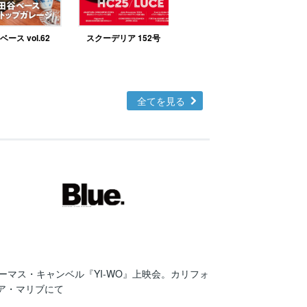
ース vol.62
スクーデリア 152号
北欧テイストの部屋づ
くりno.48
全てを見る