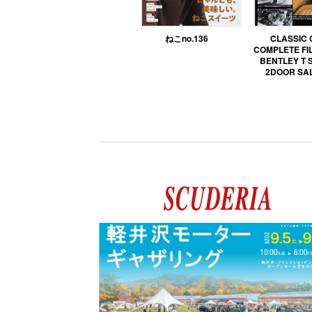
ねこno.136
CLASSIC
COMPLETE FIL
BENTLEY T 
2DOOR SA